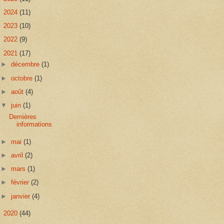
►
2024
(11)
►
2023
(10)
►
2022
(9)
▼
2021
(17)
►
décembre
(1)
►
octobre
(1)
►
août
(4)
▼
juin
(1)
Dernières
informations
►
mai
(1)
►
avril
(2)
►
mars
(1)
►
février
(2)
►
janvier
(4)
►
2020
(44)