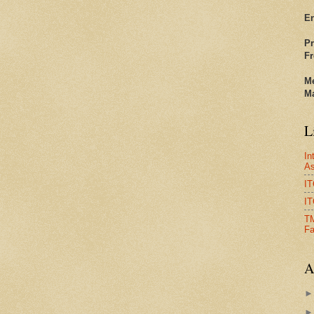
En
Pr
Fr
Me
Ma
L
In
As
IT
I
T
Fa
A