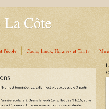
- La Côte
t l'école
Cours, Lieux, Horaires et Tarifs
Mire
L
s
ions
 Nyon est terminėe. La salle n'est plus accessible ã partir
'année scolaire à Grens le jeudi 1er juillet dès 9 h.15, suivi
fuge de Chéserex. Chacun amène de quoi se sustenter