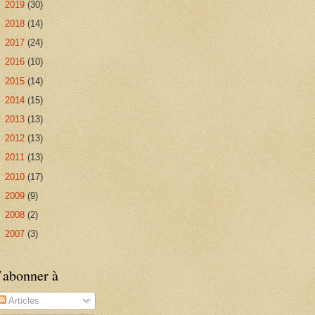
►
2019
(30)
►
2018
(14)
►
2017
(24)
►
2016
(10)
►
2015
(14)
►
2014
(15)
►
2013
(13)
►
2012
(13)
►
2011
(13)
►
2010
(17)
►
2009
(9)
►
2008
(2)
►
2007
(3)
’abonner à
Articles