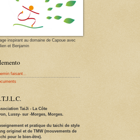
age inspirant au domaine de Capoue avec
lien et Benjamin
emento
emin faisant...
ocuments
.T.J.L.C.
sociation TaiJi - La Côte
on, Lussy- sur -Morges, Morges.
seignement et pratique du taichi de style
ng originel et de TMW (mouvements de
ichi pour le bien-être).