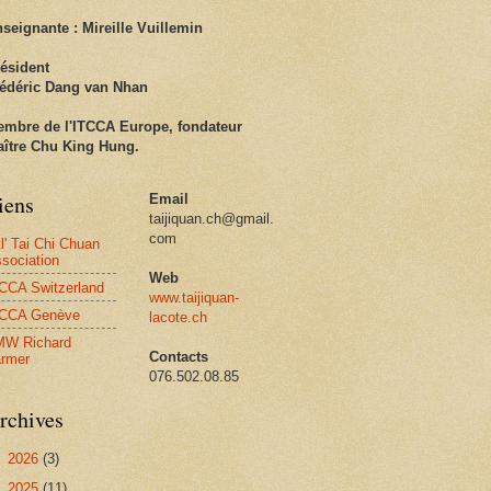
seignante :
Mireille Vuillemin
ésident
édéric Dang van Nhan
mbre de l'ITCCA Europe, fondateur
ître Chu King Hung.
iens
Email
taijiquan.ch@gmail.
com
tl' Tai Chi Chuan
sociation
Web
CCA Switzerland
www.taijiquan-
TCCA Genève
lacote.ch
MW Richard
Contacts
rmer
076.502.08.85
rchives
►
2026
(3)
►
2025
(11)