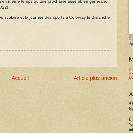
ta en même temps qu'une prochaine assemblée générale,
2022!
ée scolaire et la journée des sports à Colovray le dimanche
St
Ju
M
Ch
D
Accueil
Article plus ancien
A
As
Ny
En
Ya
ta